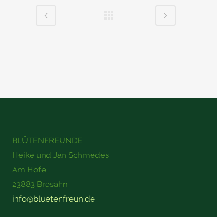
BLÜTENFREUNDE
Heike und Jan Schmedes
Am Hofe
23883 Bresahn
info@bluetenfreun.de